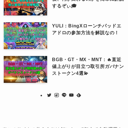
するぞぃ🎓
YULI：BingXローンチパッドエ
アドロの参加方法を解説なの！
BGB・GT・MX・MNT：🔥直近
値上がりが目立つ取引所ガバナン
ストークン4選💫