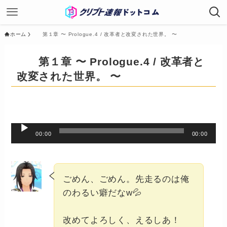
ホーム
第１章 〜 Prologue.4 / 改革者と改変された世界。 〜
第１章 〜 Prologue.4 / 改革者と
改変された世界。 〜
音
00:00
00:00
声
プ
ごめん、ごめん。先走るのは俺
レ
のわるい癖だなw💦
ー
ヤ
改めてよろしく、えるしあ！