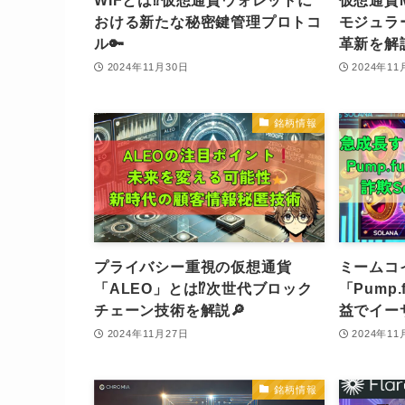
WIFとは⁉️仮想通貨ウォレットに
仮想通貨M
おける新たな秘密鍵管理プロトコ
モジュラ
ル🔑
革新を解説
2024年11月30日
2024年11
銘柄情報
プライバシー重視の仮想通貨
ミームコイ
「ALEO」とは⁉️次世代ブロック
「Pump
チェーン技術を解説🔎
益でイー
2024年11月27日
2024年11
銘柄情報