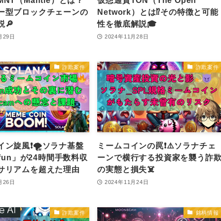
NT（Mantle）とは？
仮想通貨TON（The Open
ー型ブロックチェーンの
Network）とは⁉️その特徴と可能
🔎
性を徹底解説🎓
月29日
2024年11月28日
詐欺案件
詐欺案件
ン旋風❗️🌪️ソラナ基盤
ミームコインの罠❗️⚠️ソラナチェ
.fun」が24時間手数料収
ーンで横行する投資家を襲う詐
サリアムを超えた理由
の実態と損失☠️
月26日
2024年11月24日
詐欺案件
銘柄情報