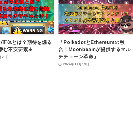
 AIの正体とは？期待を煽る
「PolkadotとEthereumの融
潜む不安要素⚠️
合！Moonbeamが提供するマル
チチェーン革命」
月20日
2024年11月19日