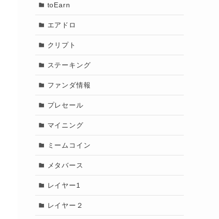
toEarn
エアドロ
クリプト
ステーキング
ファンダ情報
プレセール
マイニング
ミームコイン
メタバース
レイヤー1
レイヤー２