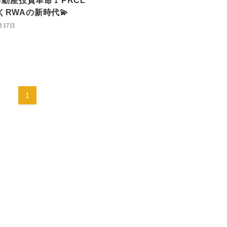
で不動産投資革命🚩PRCL
くRWAの新時代💫
月17日
1