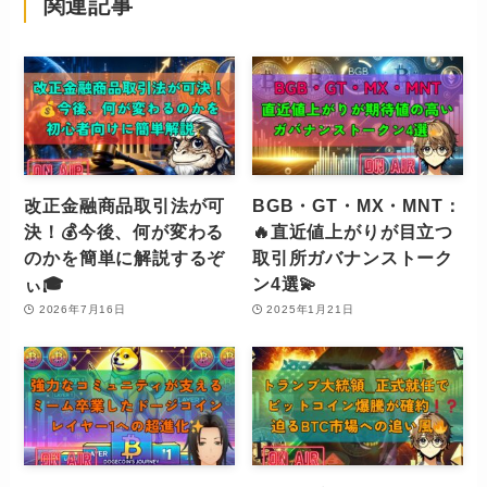
関連記事
改正金融商品取引法が可
BGB・GT・MX・MNT：
決！💰今後、何が変わる
🔥直近値上がりが目立つ
のかを簡単に解説するぞ
取引所ガバナンストーク
ぃ🎓
ン4選💫
2026年7月16日
2025年1月21日