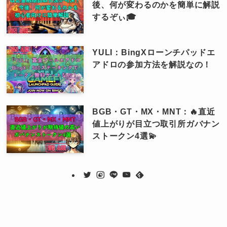
後、何が変わるのかを簡単に解説
するぞぃ🎓
YULI：BingXローンチパッドエ
アドロの参加方法を解説なの！
BGB・GT・MX・MNT：🔥直近
値上がりが目立つ取引所ガバナン
ストークン4選💫