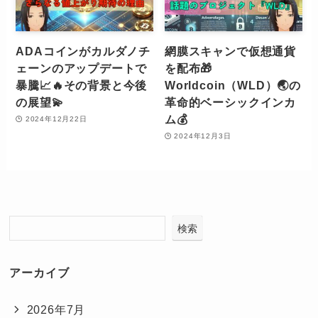
ADAコインがカルダノチ
網膜スキャンで仮想通貨
ェーンのアップデートで
を配布🎁
暴騰📈🔥その背景と今後
Worldcoin（WLD）🌏の
の展望💫
革命的ベーシックインカ
ム💰
2024年12月22日
2024年12月3日
検索
アーカイブ
2026年7月