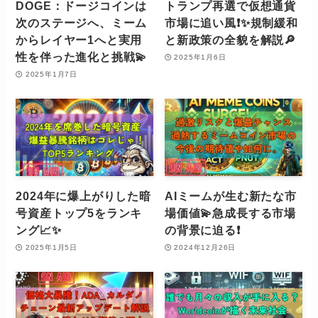
DOGE：ドージコインは
トランプ再選で仮想通貨
次のステージへ、ミーム
市場に追い風❗️✨規制緩和
からレイヤー1へと実用
と新政策の全貌を解説🔎
性を伴った進化と挑戦💫
2025年1月6日
2025年1月7日
2024年に爆上がりした暗
AIミームが生む新たな市
号資産トップ5をランキ
場価値💫急成長する市場
ング📈✨
の背景に迫る❗️
2025年1月5日
2024年12月26日