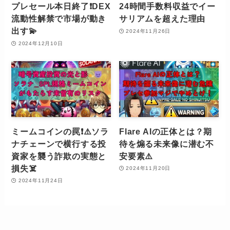
プレセール本日終了❗️DEX
24時間手数料収益でイー
流動性解禁で市場が動き
サリアムを超えた理由
出す💫
2024年11月26日
2024年12月10日
ミームコインの罠❗️⚠️ソラ
Flare AIの正体とは？期
ナチェーンで横行する投
待を煽る未来像に潜む不
資家を襲う詐欺の実態と
安要素⚠️
損失☠️
2024年11月20日
2024年11月24日