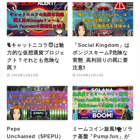
🐈キャットニコラ😈は魅
「Social Kingdom」は
力的な仮想通貨プロジェ
ポンジスキーム⁉️危険な
クト？それとも危険な
実態_高利回りの罠に要
罠？
注意❗️
2024年12月13日
2024年12月12日
Pepe
ミームコイン旋風❗️🌪️ソラ
Unchained（$PEPU）
ナ基盤「Pump.fun」が