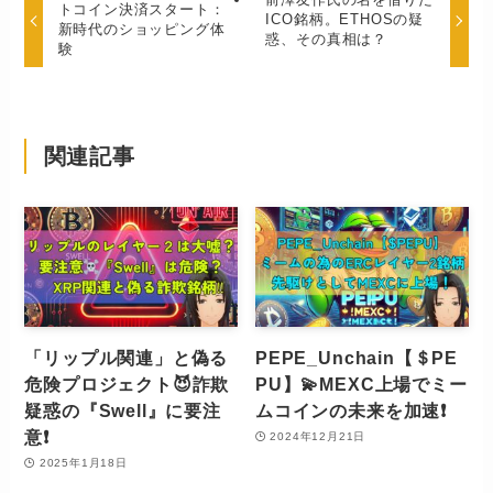
トコイン決済スタート：
ICO銘柄。ETHOSの疑
新時代のショッピング体
惑、その真相は？
験
関連記事
「リップル関連」と偽る
PEPE_Unchain【＄PE
危険プロジェクト😈詐欺
PU】💫MEXC上場でミー
疑惑の『Swell』に要注
ムコインの未来を加速❗️
意❗️
2024年12月21日
2025年1月18日