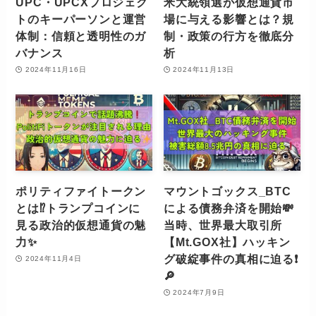
UPC・UPCXプロジェク
米大統領選が仮想通貨市
トのキーパーソンと運営
場に与える影響とは？規
体制：信頼と透明性のガ
制・政策の行方を徹底分
バナンス
析
2024年11月16日
2024年11月13日
ポリティファイトークン
マウントゴックス_BTC
とは⁉️トランプコインに
による債務弁済を開始💸
見る政治的仮想通貨の魅
当時、世界最大取引所
力✨
【Mt.GOX社】ハッキン
グ破綻事件の真相に迫る❗️
2024年11月4日
🔎
2024年7月9日