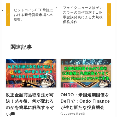
フェイクニュースはゲン
ビットコインETF承認に
スラーの自作自演？ETF
おける暗号資産市場への
承認誤発表による大規模
影響。
価格操作
関連記事
改正金融商品取引法が可
ONDO：米国短期国債を
決！💰今後、何が変わる
DeFiで：Ondo Finance
のかを簡単に解説するぞ
が生む新たな投資機会
ぃ🎓
2025年1月16日