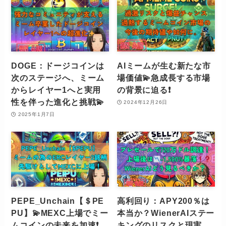
DOGE：ドージコインは
AIミームが生む新たな市
次のステージへ、ミーム
場価値💫急成長する市場
からレイヤー1へと実用
の背景に迫る❗️
性を伴った進化と挑戦💫
2024年12月26日
2025年1月7日
PEPE_Unchain【＄PE
高利回り：APY200％は
PU】💫MEXC上場でミー
本当か？WienerAIステー
ムコインの未来を加速❗️
キングのリスクと現実