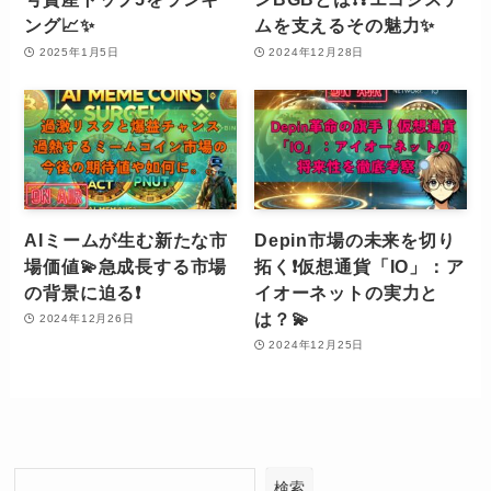
ング📈✨
ムを支えるその魅力✨
2025年1月5日
2024年12月28日
AIミームが生む新たな市
Depin市場の未来を切り
場価値💫急成長する市場
拓く❗️仮想通貨「IO」：ア
の背景に迫る❗️
イオーネットの実力と
は？💫
2024年12月26日
2024年12月25日
検索