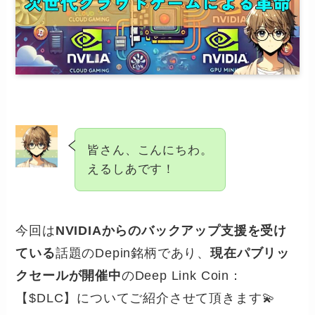
皆さん、こんにちわ。
えるしあです！
今回は
NVIDIAからのバックアップ支援を受け
ている
話題のDepin銘柄であり、
現在パブリッ
クセールが開催中
のDeep Link Coin：
【$DLC】についてご紹介させて頂きます💫