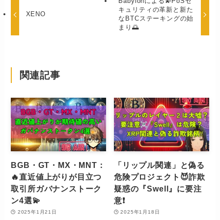
Babylonによる💫PoSセ
キュリティの革新と新た
XENO
なBTCステーキングの始
まり🌅
関連記事
BGB・GT・MX・MNT：
「リップル関連」と偽る
🔥直近値上がりが目立つ
危険プロジェクト😈詐欺
取引所ガバナンストーク
疑惑の『Swell』に要注
ン4選💫
意❗️
2025年1月21日
2025年1月18日