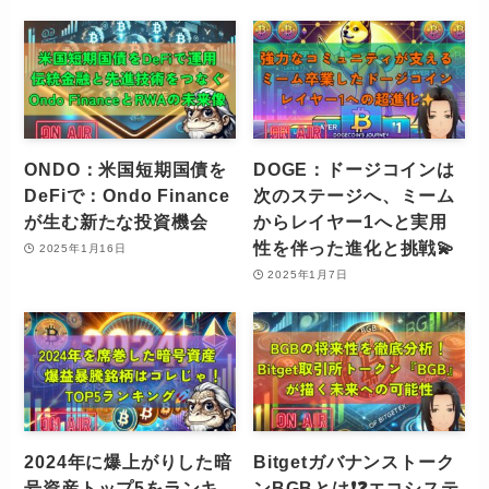
ONDO：米国短期国債を
DOGE：ドージコインは
DeFiで：Ondo Finance
次のステージへ、ミーム
が生む新たな投資機会
からレイヤー1へと実用
性を伴った進化と挑戦💫
2025年1月16日
2025年1月7日
2024年に爆上がりした暗
Bitgetガバナンストーク
号資産トップ5をランキ
ンBGBとは❗️❓エコシステ