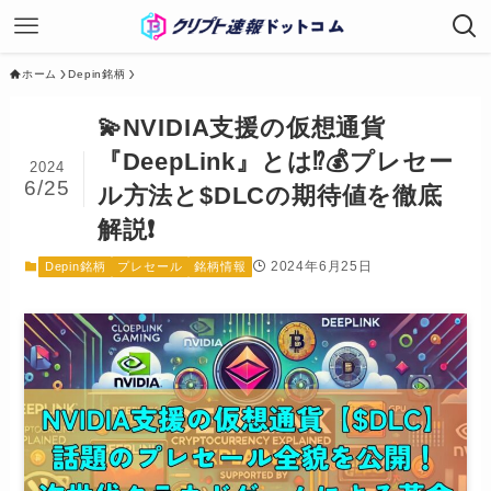
ホーム
Depin銘柄
💫NVIDIA支援の仮想通貨
『DeepLink』とは⁉️💰プレセー
2024
6/25
ル方法と$DLCの期待値を徹底
解説❗️
2024年6月25日
Depin銘柄
プレセール
銘柄情報