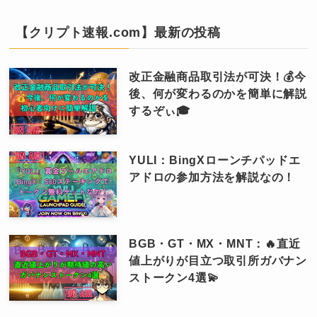
【クリプト速報.com】最新の投稿
改正金融商品取引法が可決！💰今
後、何が変わるのかを簡単に解説
するぞぃ🎓
YULI：BingXローンチパッドエ
アドロの参加方法を解説なの！
BGB・GT・MX・MNT：🔥直近
値上がりが目立つ取引所ガバナン
ストークン4選💫