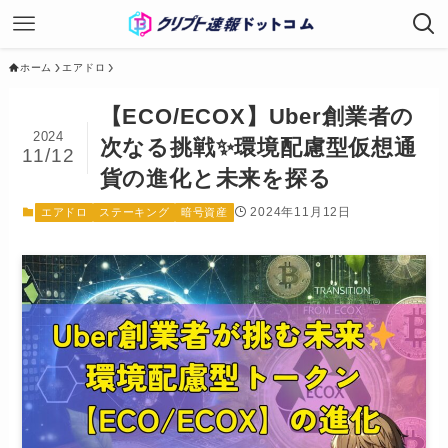
ホーム
エアドロ
【ECO/ECOX】Uber創業者の
2024
次なる挑戦✨環境配慮型仮想通
11/12
貨の進化と未来を探る
2024年11月12日
エアドロ
ステーキング
暗号資産