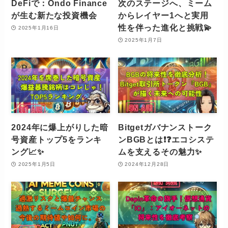
DeFiで：Ondo Finance
次のステージへ、ミーム
が生む新たな投資機会
からレイヤー1へと実用
性を伴った進化と挑戦💫
2025年1月16日
2025年1月7日
2024年に爆上がりした暗
Bitgetガバナンストーク
号資産トップ5をランキ
ンBGBとは❗️❓エコシステ
ング📈✨
ムを支えるその魅力✨
2025年1月5日
2024年12月28日