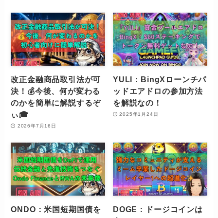
改正金融商品取引法が可
YULI：BingXローンチパ
決！💰今後、何が変わる
ッドエアドロの参加方法
のかを簡単に解説するぞ
を解説なの！
ぃ🎓
2025年1月24日
2026年7月16日
ONDO：米国短期国債を
DOGE：ドージコインは