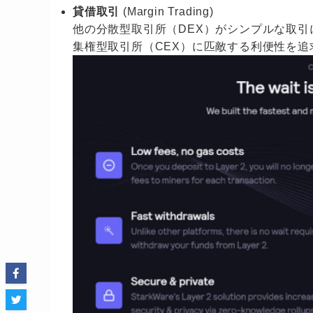
貸借取引
(Margin Trading)
他の分散型取引所（DEX）がシンプルな取引
集権型取引所（CEX）に匹敵する利便性を追