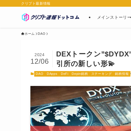
クリプト最新情報
メインストーリ
ホーム
DAO
DEXトークン”$DYD
2024
12/06
引所の新しい形💫
DAO
DApps
DeFi
Depin銘柄
ステーキング
銘柄情報