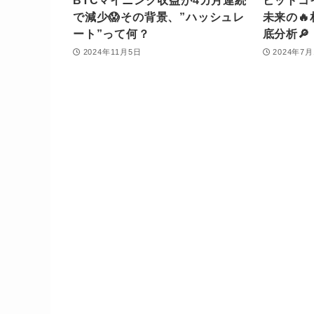
BTCマイニング収益が4カ月連続
ビットコ
で減少😱その背景、”ハッシュレ
未来の🔥
ート”って何？
底分析🔎
2024年11月5日
2024年7月