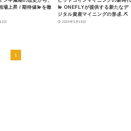
イン半減期の歴史から、
ビットコインマイニングの新時
相場上昇 / 期待値💫を徹
💫 ONEFLYが提供する新たなデ
ジタル資産マイニングの形💰..⛏
12日
2024年5月19日
1