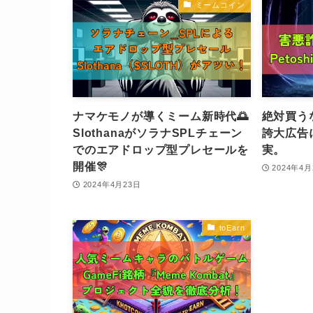
ミームコイン
ナマケモノが導くミーム新時代🌅
絶対買うな❗
SlothanaがソラナSPLチェーン
誇大広告
でのエアドロップ型プレセールを
実。
開催🎊
2024年4月
2024年4月23日
toEarn