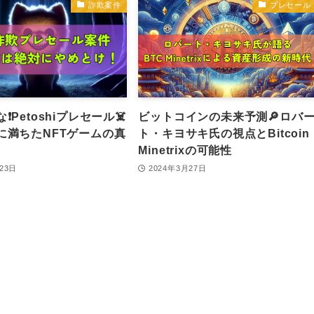
詐欺案件
プレセール
️Petoshiプレセール☠️
ビットコインの未来予測🔎ロバ
に満ちたNFTゲームの真
ト・キヨサキ氏の視点とBitcoin
Minetrixの可能性
23日
2024年3月27日