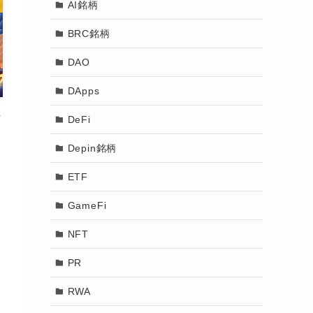
AI銘柄
BRC銘柄
DAO
DApps
ー
DeFi
Depin銘柄
ETF
GameFi
NFT
PR
RWA