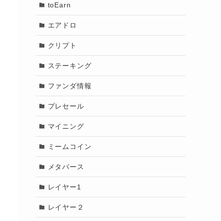
toEarn
エアドロ
クリプト
ステーキング
ファンダ情報
プレセール
マイニング
ミームコイン
メタバース
レイヤー1
レイヤー２