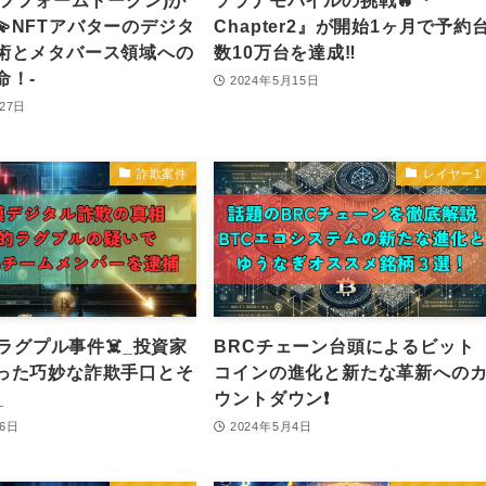
イフフォームトークン)が
ソラナモバイルの挑戦🔥『
💫NFTアバターのデジタ
Chapter2』が開始1ヶ月で予約
術とメタバース領域への
数10万台を達成‼️
命！-
2024年5月15日
27日
詐欺案件
レイヤー1
noラグプル事件☠️_投資家
BRCチェーン台頭によるビット
った巧妙な詐欺手口とそ
コインの進化と新たな革新への
_
ウントダウン❗️
月6日
2024年5月4日