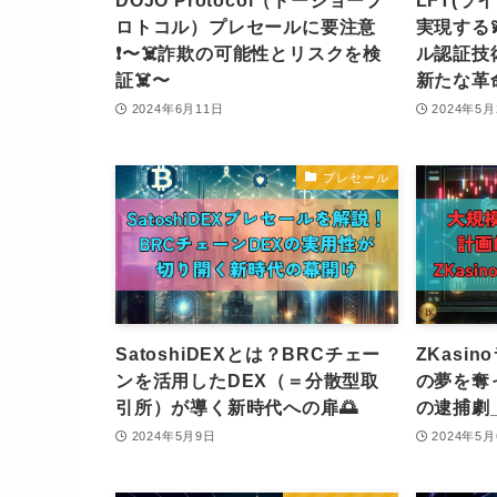
DOJO Protocol（ドージョープ
LFT(ラ
ロトコル）プレセールに要注意
実現する
❗️〜☠️詐欺の可能性とリスクを検
ル認証技
証☠️〜
新たな革
2024年6月11日
2024年5月
プレセール
SatoshiDEXとは？BRCチェー
ZKasi
ンを活用したDEX（＝分散型取
の夢を奪
引所）が導く新時代への扉🌅
の逮捕劇
2024年5月9日
2024年5